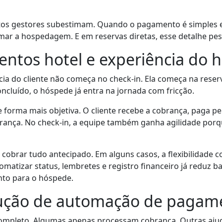
tos gestores subestimam. Quando o pagamento é simples e 
ar a hospedagem. E em reservas diretas, esse detalhe pes
tos hotel e experiência do 
ia do cliente não começa no check-in. Ela começa na reser
ncluído, o hóspede já entra na jornada com fricção.
orma mais objetiva. O cliente recebe a cobrança, paga pel
nça. No check-in, a equipe também ganha agilidade porqu
 cobrar tudo antecipado. Em alguns casos, a flexibilidade 
matizar status, lembretes e registro financeiro já reduz b
anto para o hóspede.
lução de automação de pagam
ompleto. Algumas apenas processam cobrança. Outras ajud