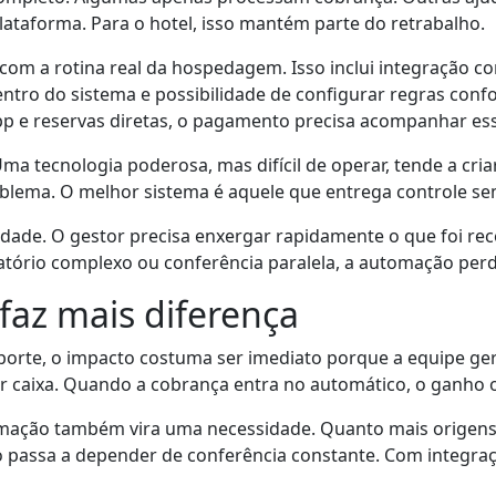
plataforma. Para o hotel, isso mantém parte do retrabalho.
com a rotina real da hospedagem. Isso inclui integração c
entro do sistema e possibilidade de configurar regras conf
pp e reservas diretas, o pagamento precisa acompanhar ess
Uma tecnologia poderosa, mas difícil de operar, tende a cr
oblema. O melhor sistema é aquele que entrega controle sem
ilidade. O gestor precisa enxergar rapidamente o que foi re
atório complexo ou conferência paralela, a automação perd
az mais diferença
porte, o impacto costuma ser imediato porque a equipe g
har caixa. Quando a cobrança entra no automático, o ganh
mação também vira uma necessidade. Quanto mais origens 
 passa a depender de conferência constante. Com integraçã