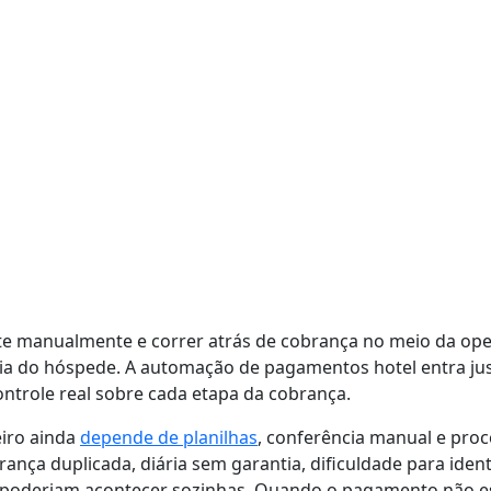
te manualmente e correr atrás de cobrança no meio da op
ncia do hóspede. A automação de pagamentos hotel entra jus
ntrole real sobre cada etapa da cobrança.
iro ainda
depende de planilhas
, conferência manual e proc
ança duplicada, diária sem garantia, dificuldade para identi
poderiam acontecer sozinhas. Quando o pagamento não est