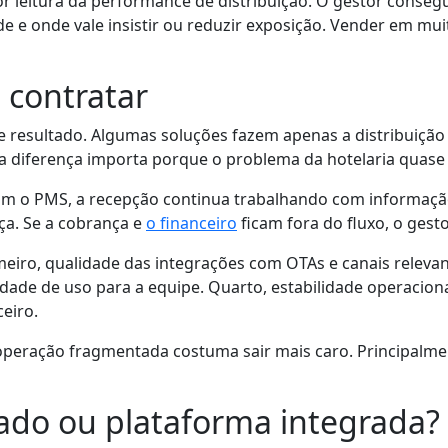
 leitura da performance de distribuição. O gestor conseg
 e onde vale insistir ou reduzir exposição. Vender em muit
 contratar
 resultado. Algumas soluções fazem apenas a distribuição
a diferença importa porque o problema da hotelaria quase
m o PMS, a recepção continua trabalhando com informaçã
rça. Se a cobrança e
o financeiro
ficam fora do fluxo, o gest
 Primeiro, qualidade das integrações com OTAs e canais relev
lidade de uso para a equipe. Quarto, estabilidade operacion
ceiro.
 operação fragmentada costuma sair mais caro. Principalm
ado ou plataforma integrada?