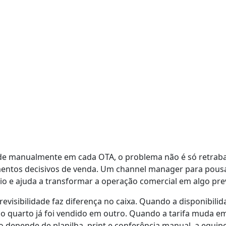
dade manualmente em cada OTA, o problema não é só retraba
mentos decisivos de venda. Um channel manager para pous
ário e ajuda a transformar a operação comercial em algo prev
visibilidade faz diferença no caixa. Quando a disponibili
 quarto já foi vendido em outro. Quando a tarifa muda em
o depende de planilha, print e conferência manual, a equ