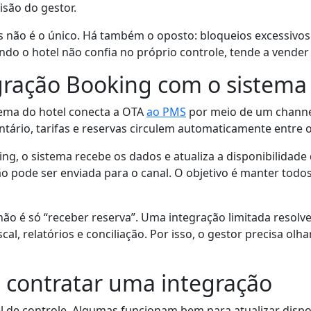
são do gestor.
as não é o único. Há também o oposto: bloqueios excessivo
uando o hotel não confia no próprio controle, tende a vend
gração Booking com o sistema 
tema do hotel conecta a OTA
ao PMS
por meio de um channe
ntário, tarifas e reservas circulem automaticamente entre 
, o sistema recebe os dados e atualiza a disponibilidade d
ão pode ser enviada para o canal. O objetivo é manter tod
ão é só “receber reserva”. Uma integração limitada resol
al, relatórios e conciliação. Por isso, o gestor precisa olh
e contratar uma integração
 de controle. Algumas funcionam bem para atualizar dispo