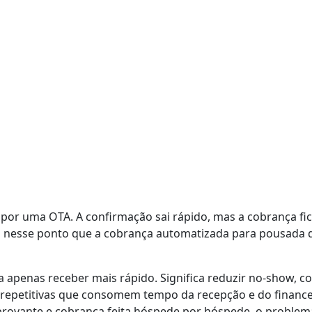
por uma OTA. A confirmação sai rápido, mas a cobrança fi
esse ponto que a cobrança automatizada para pousada dei
 apenas receber mais rápido. Significa reduzir no-show, c
fas repetitivas que consomem tempo da recepção e do finan
rovante e cobrança feita hóspede por hóspede, o problema 