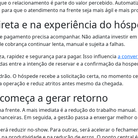
e o relacionamento é parte do valor percebido. Automatiza
para que o atendimento na frente seja mais ágil e mais pro
reta e na experiência do hós
de pagamento precisa acompanhar. Não adianta investir em
e cobrança continuar lenta, manual e sujeita a falhas.
a, rapidez e segurança para pagar. Isso influencia
a conve
s entre a intenção de reservar e a confirmação da hospe
drão. O hóspede recebe a solicitação certa, no momento c
e a operação e reduz atritos antes mesmo da chegada.
omeça a gerar retorno
 frente. A mais imediata é a redução do trabalho manual
inanceiras. Em seguida, a gestão passa a enxergar melhor o
erá reduzir no-show. Para outras, será acelerar o fechame
r na produtividade e na redução de erros. O ponto central