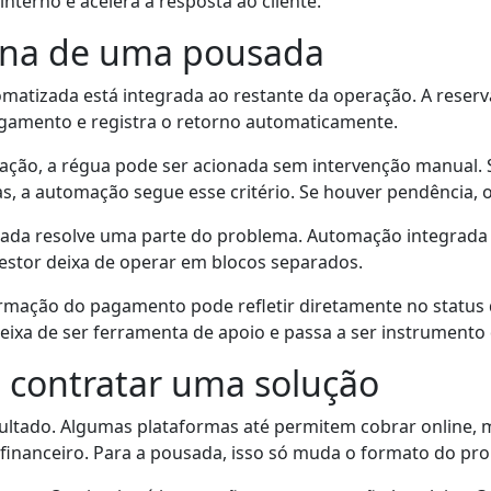
terno e acelera a resposta ao cliente.
ina de uma pousada
atizada está integrada ao restante da operação. A reserva
pagamento e registra o retorno automaticamente.
ção, a régua pode ser acionada sem intervenção manual. Se
, a automação segue esse critério. Se houver pendência, o 
lada resolve uma parte do problema. Automação integrada r
gestor deixa de operar em blocos separados.
irmação do pagamento pode refletir diretamente no status
 deixa de ser ferramenta de apoio e passa a ser instrumento
e contratar uma solução
tado. Algumas plataformas até permitem cobrar online, m
 financeiro. Para a pousada, isso só muda o formato do pr