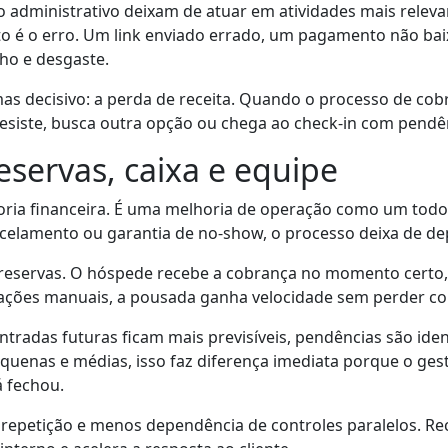
o administrativo deixam de atuar em atividades mais rele
sto é o erro. Um link enviado errado, um pagamento não ba
ho e desgaste.
mas decisivo: a perda de receita. Quando o processo de cob
esiste, busca outra opção ou chega ao check-in com pendênc
reservas, caixa e equipe
ria financeira. É uma melhoria de operação como um todo
rcelamento ou garantia de no-show, o processo deixa de d
e reservas. O hóspede recebe a cobrança no momento certo
rações manuais, a pousada ganha velocidade sem perder co
ntradas futuras ficam mais previsíveis, pendências são ident
quenas e médias, isso faz diferença imediata porque o ges
á fechou.
s repetição e menos dependência de controles paralelos. Re