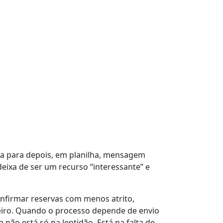
ca para depois, em planilha, mensagem
xa de ser um recurso “interessante” e
onfirmar reservas com menos atrito,
ceiro. Quando o processo depende de envio
não está só na lentidão. Está na falta de